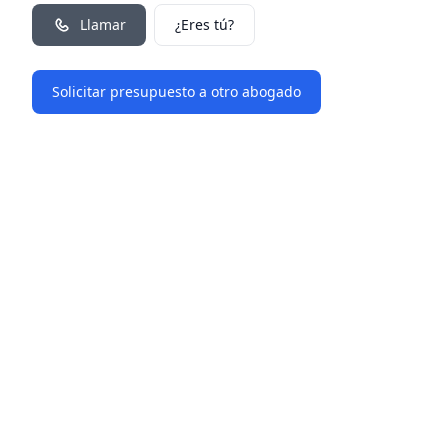
Llamar
¿Eres tú?
Solicitar presupuesto a otro abogado