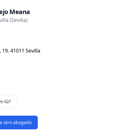
ejo Meana
lla (Sevilla)
 19. 41011 Sevilla
es tú?
 a otro abogado