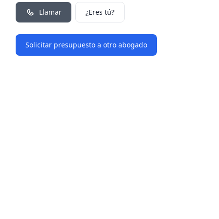
Llamar
¿Eres tú?
Solicitar presupuesto a otro abogado