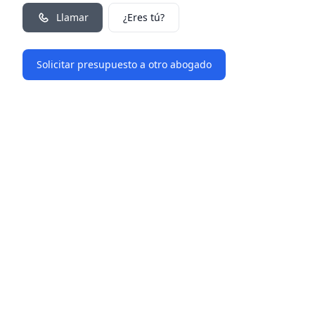
Llamar
¿Eres tú?
Solicitar presupuesto a otro abogado