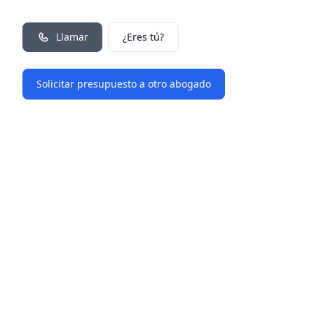
Llamar
¿Eres tú?
Solicitar presupuesto a otro abogado