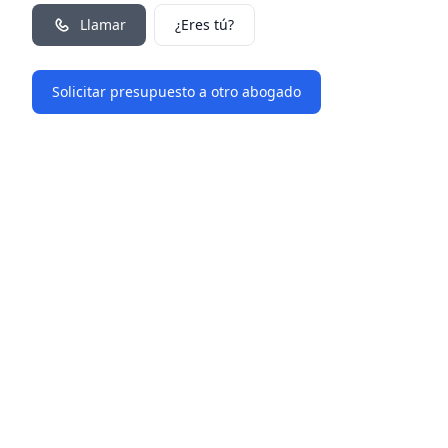
Llamar
¿Eres tú?
Solicitar presupuesto a otro abogado