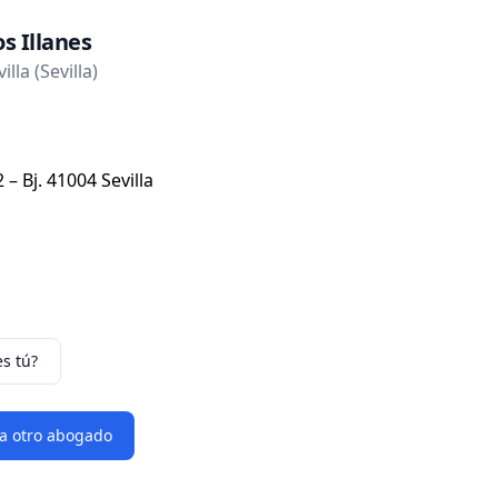
s Illanes
lla (Sevilla)
– Bj. 41004 Sevilla
es tú?
 a otro abogado