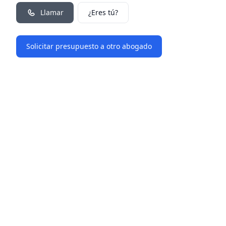
Llamar
¿Eres tú?
Solicitar presupuesto a otro abogado