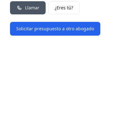
Llamar
¿Eres tú?
Solicitar presupuesto a otro abogado