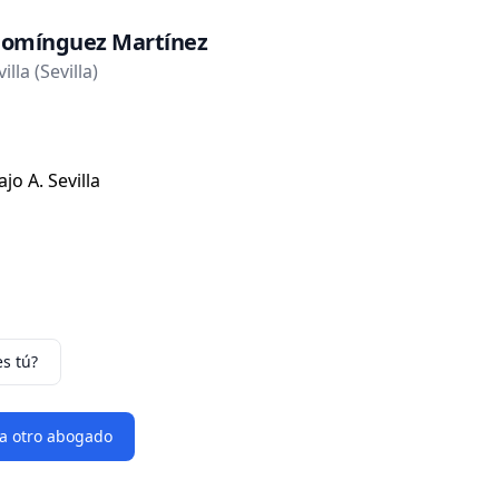
Domínguez Martínez
lla (Sevilla)
jo A. Sevilla
es tú?
 a otro abogado