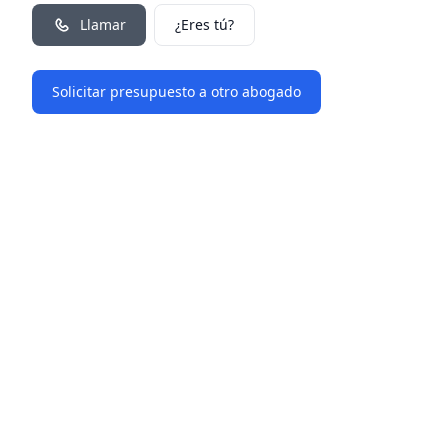
Llamar
¿Eres tú?
Solicitar presupuesto a otro abogado