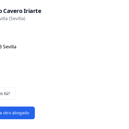
o Cavero Iriarte
lla (Sevilla)
 Sevilla
es tú?
 a otro abogado