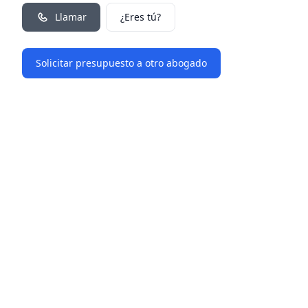
Llamar
¿Eres tú?
Solicitar presupuesto a otro abogado