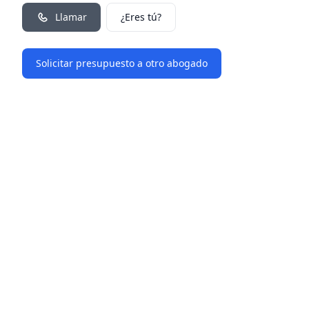
Llamar
¿Eres tú?
Solicitar presupuesto a otro abogado