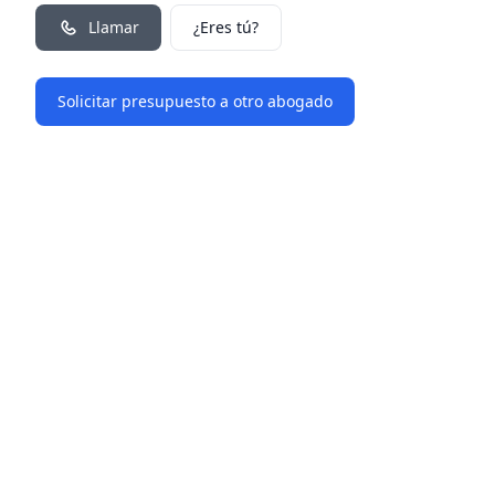
Llamar
¿Eres tú?
Solicitar presupuesto a otro abogado