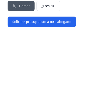
Llamar
¿Eres tú?
Solicitar presupuesto a otro abogado