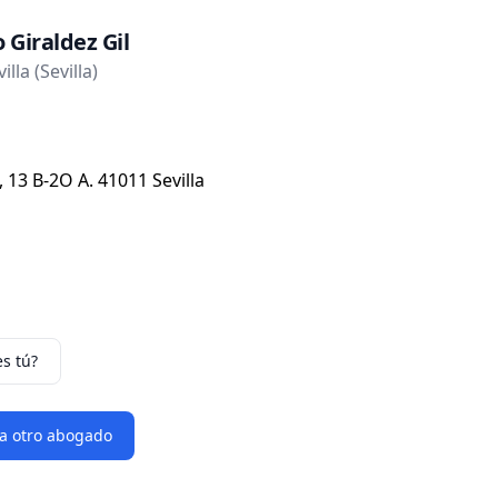
 Giraldez Gil
lla (Sevilla)
 13 B-2O A. 41011 Sevilla
es tú?
 a otro abogado