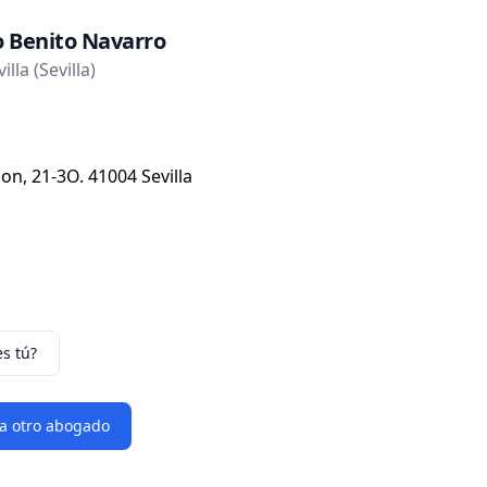
o Benito Navarro
lla (Sevilla)
on, 21-3O. 41004 Sevilla
es tú?
 a otro abogado