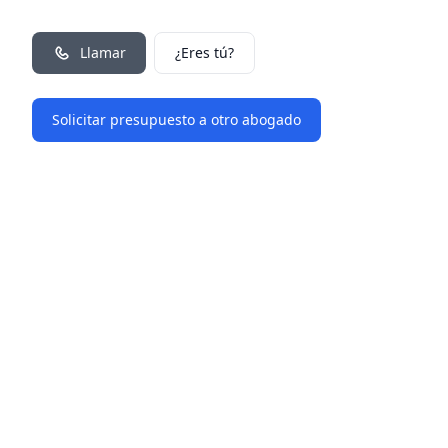
Llamar
¿Eres tú?
Solicitar presupuesto a otro abogado