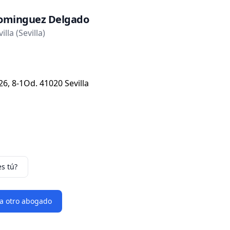
ominguez Delgado
lla (Sevilla)
26, 8-1Od. 41020 Sevilla
es tú?
 a otro abogado