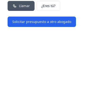
Llamar
¿Eres tú?
Solicitar presupuesto a otro abogado