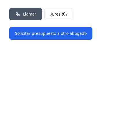
Llamar
¿Eres tú?
Solicitar presupuesto a otro abogado