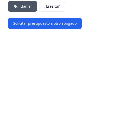
Llamar
¿Eres tú?
Solicitar presupuesto a otro abogado