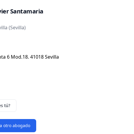
vier Santamaria
la (Sevilla)
anta 6 Mod.18. 41018 Sevilla
es tú?
 a otro abogado