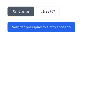
Llamar
¿Eres tú?
Solicitar presupuesto a otro abogado