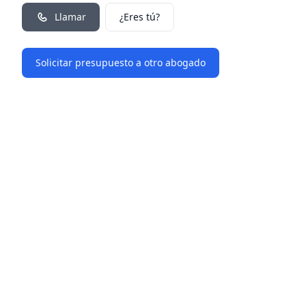
Llamar
¿Eres tú?
Solicitar presupuesto a otro abogado