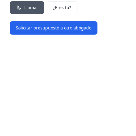
Llamar
¿Eres tú?
Solicitar presupuesto a otro abogado