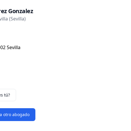
rez Gonzalez
lla (Sevilla)
02 Sevilla
es tú?
 a otro abogado