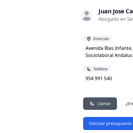
Juan Jose C
Abogado en Sevi
Dirección
Avenida Blas Infante,
Sociolaboral Andaluci
Teléfono
954 991 540
Llamar
¿Er
Solicitar presupuesto