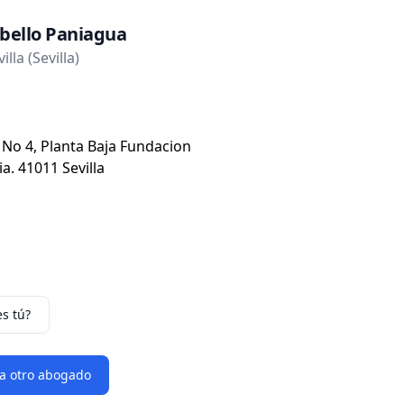
abello Paniagua
lla (Sevilla)
 No 4, Planta Baja Fundacion
a. 41011 Sevilla
es tú?
 a otro abogado