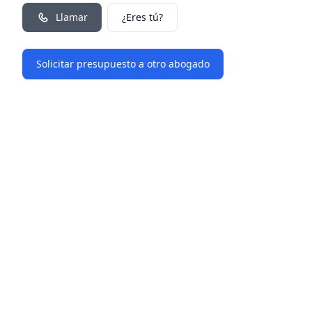
Llamar
¿Eres tú?
Solicitar presupuesto a otro abogado