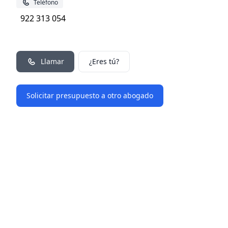
Teléfono
922 313 054
Llamar
¿Eres tú?
Solicitar presupuesto a otro abogado