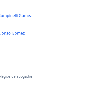
 Rompinelli Gomez
Alonso Gomez
colegios de abogados.