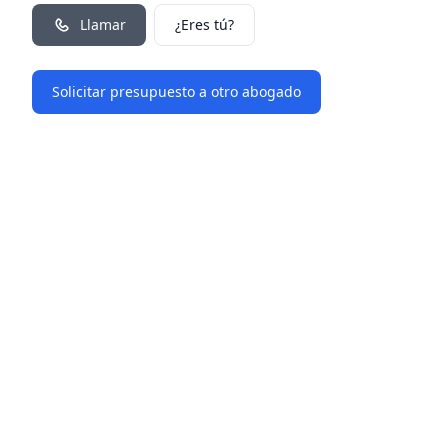
Llamar
¿Eres tú?
Solicitar presupuesto a otro abogado