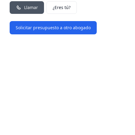
Llamar
¿Eres tú?
Solicitar presupuesto a otro abogado