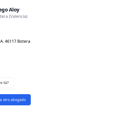
ego Aloy
era (Valencia)
1A. 46117 Botera
es tú?
 a otro abogado