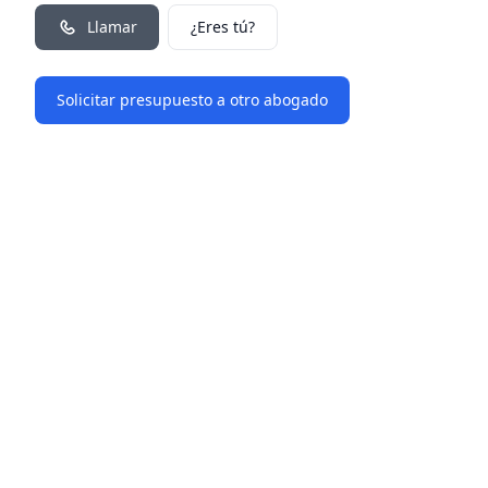
Llamar
¿Eres tú?
Solicitar presupuesto a otro abogado