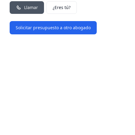
Llamar
¿Eres tú?
Solicitar presupuesto a otro abogado