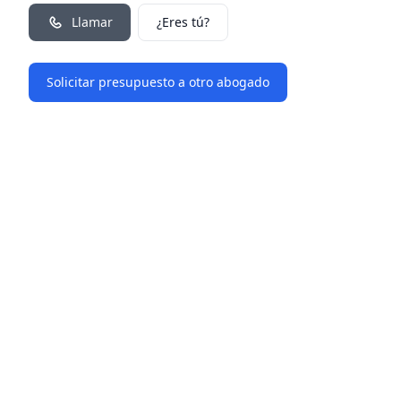
Llamar
¿Eres tú?
Solicitar presupuesto a otro abogado