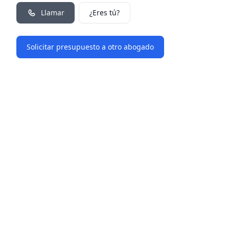
Llamar
¿Eres tú?
Solicitar presupuesto a otro abogado