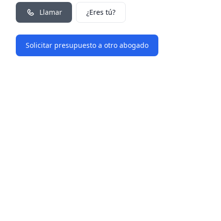
Llamar
¿Eres tú?
Solicitar presupuesto a otro abogado