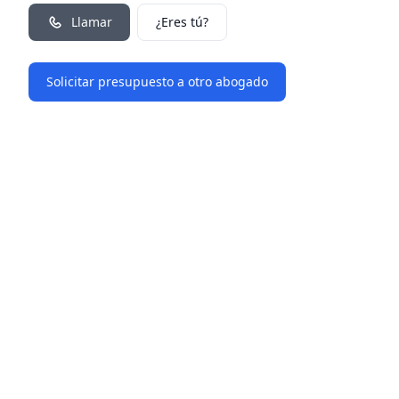
Llamar
¿Eres tú?
Solicitar presupuesto a otro abogado