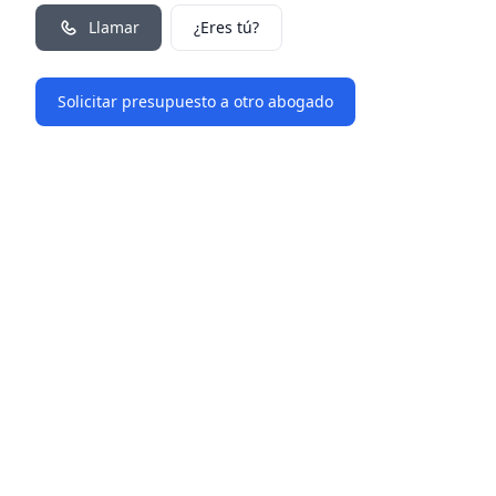
Llamar
¿Eres tú?
Solicitar presupuesto a otro abogado