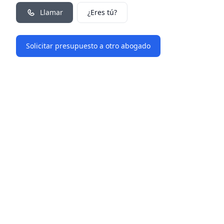
Llamar
¿Eres tú?
Solicitar presupuesto a otro abogado