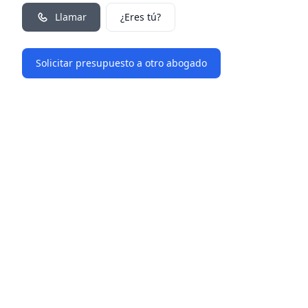
Llamar
¿Eres tú?
Solicitar presupuesto a otro abogado