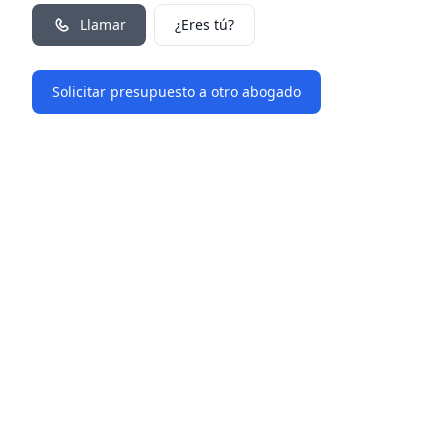
Llamar
¿Eres tú?
Solicitar presupuesto a otro abogado