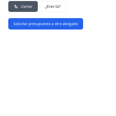
Llamar
¿Eres tú?
Solicitar presupuesto a otro abogado