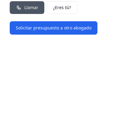
Llamar
¿Eres tú?
Solicitar presupuesto a otro abogado