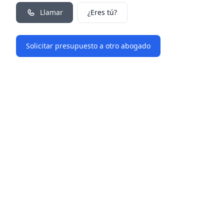
Llamar
¿Eres tú?
Solicitar presupuesto a otro abogado