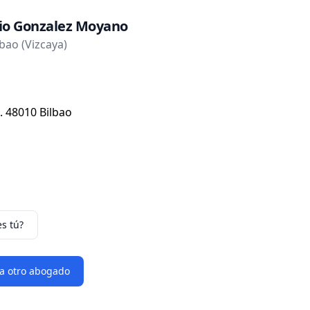
io Gonzalez Moyano
bao (Vizcaya)
. 48010 Bilbao
es tú?
 a otro abogado