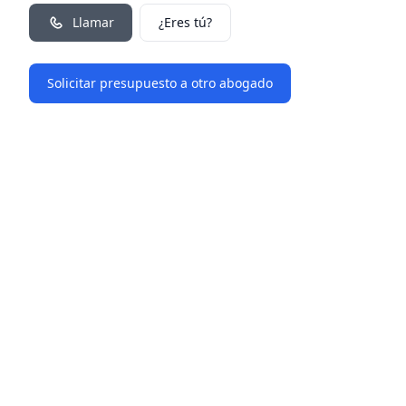
Llamar
¿Eres tú?
Solicitar presupuesto a otro abogado